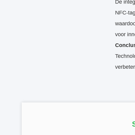
De inte
NFC-tag
waardoor
voor in
Conclu
Technolo
verbete