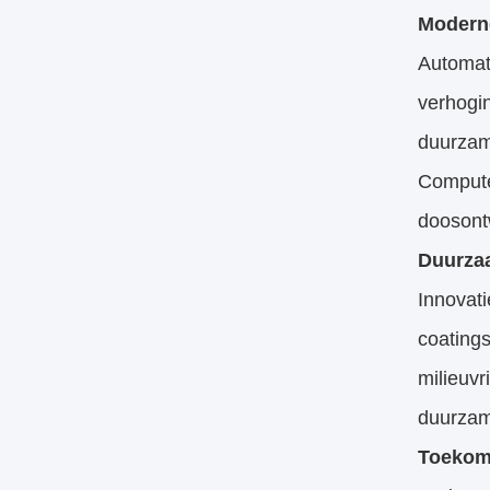
Modern
Automat
verhogin
duurzam
Compute
doosont
Duurzaa
Innovati
coatings
milieuv
duurzam
Toekoms