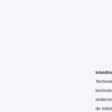
Inleidin
Technolo
technol
onderzo
de indus