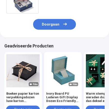
halsketting Luxe juwelen doos
met spiegel
Doorgaan
Geadviseerde Producten
Boeken papier karton
Ivory Board PU
Warm stempel 
verpakkingsdozen
Lederen Gift Display
sieraden doze
luxe karton
Dozen Eco Friendly
das deksel en 
cadeaubon met lint
Voor Ring Sieraden
karton papier
sluiting
Horloge
verpakking