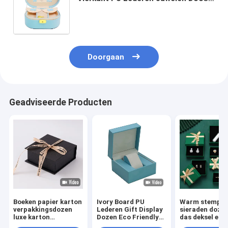
Luxe Verpakking Geschenkdoos
Vierkant Ontwerp Gratis Monsters
beschikbaar
Doorgaan
Geadviseerde Producten
Boeken papier karton
Ivory Board PU
Warm stempel 
verpakkingsdozen
Lederen Gift Display
sieraden doze
luxe karton
Dozen Eco Friendly
das deksel en 
cadeaubon met lint
Voor Ring Sieraden
karton papier