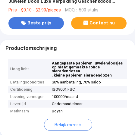
Juwelen Doos Luxe Verpakking Geschenkdoos
Vierkant Ontwerp Gratis Monsters beschikbaar
Prijs：$0.10 - $2.90/pieces
MOQ：500 stuks
Beste prijs
Contact nu
Productomschrijving
,
Aangepaste papieren juwelendoosjes
op maat gemaakte ronde
Hoog licht
sieradendozen
,
kleine papieren sieradendozen
Betalingscondities
30% aanbetaling, 70% saldo
Certificering
ISO9001,‌FSC
Levering vermogen
100000/maand
Levertijd
Onderhandelbaar
Merknaam
Boyan
Bekijk meer