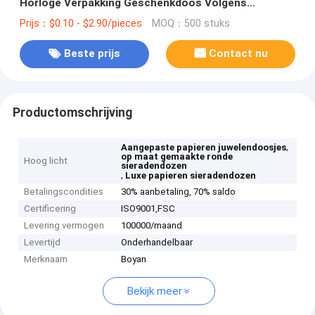
Horloge Verpakking Geschenkdoos Volgens
klantvereisten voor luxeproducten
Prijs：$0.10 - $2.90/pieces
MOQ：500 stuks
Beste prijs
Contact nu
Productomschrijving
,
Aangepaste papieren juwelendoosjes
op maat gemaakte ronde
Hoog licht
sieradendozen
,
Luxe papieren sieradendozen
Betalingscondities
30% aanbetaling, 70% saldo
Certificering
ISO9001,‌FSC
Levering vermogen
100000/maand
Levertijd
Onderhandelbaar
Merknaam
Boyan
Bekijk meer