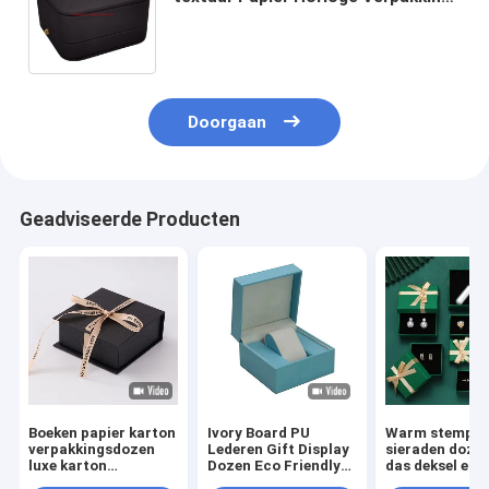
Geschenkdoos Volgens
klantvereisten voor luxeproducten
Doorgaan
Geadviseerde Producten
Boeken papier karton
Ivory Board PU
Warm stempel 
verpakkingsdozen
Lederen Gift Display
sieraden doze
luxe karton
Dozen Eco Friendly
das deksel en 
cadeaubon met lint
Voor Ring Sieraden
karton papier