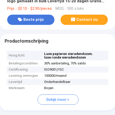
logo gemaakt in bulk Levertyd 15-20 dagen Gratis
monsters en snelle verzending
Prijs：$0.10 - $2.90/pieces
MOQ：500 stuks
Beste prijs
Contact nu
Productomschrijving
,
Luxe papieren sieradendozen
Hoog licht
luxe ronde sieradendozen
Betalingscondities
30% aanbetaling, 70% saldo
Certificering
ISO9001,‌FSC
Levering vermogen
100000/maand
Levertijd
Onderhandelbaar
Merknaam
Boyan
Bekijk meer