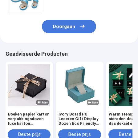
monsters en snelle verzending
Doorgaan
Geadviseerde Producten
Boeken papier karton
Ivory Board PU
Warm stempel 
verpakkingsdozen
Lederen Gift Display
sieraden doze
luxe karton
Dozen Eco Friendly
das deksel en 
cadeaubon met lint
Voor Ring Sieraden
karton papier
sluiting
Horloge
verpakking
Beste prijs
Beste prijs
Beste pri
Portemonnee
cadeaubon