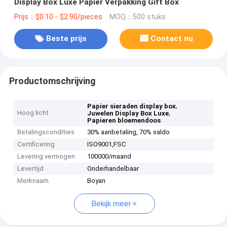
Display Box Luxe Papier Verpakking Gift Box
Prijs：$0.10 - $2.90/pieces
MOQ：500 stuks
Beste prijs
Contact nu
Productomschrijving
,
Papier sieraden display box
Hoog licht
,
Juwelen Display Box Luxe
Papieren bloemendoos
Betalingscondities
30% aanbetaling, 70% saldo
Certificering
ISO9001,‌FSC
Levering vermogen
100000/maand
Levertijd
Onderhandelbaar
Merknaam
Boyan
Bekijk meer