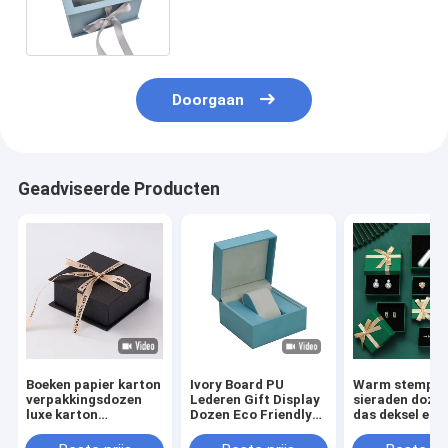
Luxe Papier Verpakking Gift
Box
Doorgaan
Geadviseerde Producten
Boeken papier karton
Ivory Board PU
Warm stempel 
verpakkingsdozen
Lederen Gift Display
sieraden doze
luxe karton
Dozen Eco Friendly
das deksel en 
cadeaubon met lint
Voor Ring Sieraden
karton papier
sluiting
Horloge
verpakking