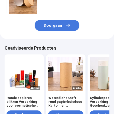
buisdoos voor koekjes Voedsel
Thee En Chocolade
Doorgaan
Geadviseerde Producten
Ronde papieren
Waterdicht Kraft
Cylinderpapier
blikken Verpakking
rond papierbuisdoos
Verpakking
voor cosmetische
Kartonnen
Geschenkdoos
parfum kaarsen
papiercilindervat
Parfum Juwel
Juwelen Papier buis
voor thee en koffie
Kaars Kosmeti