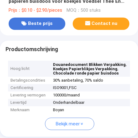
papieren buisdoos voor koekjes Voedsel Thee En
Chocolade
Prijs：$0.10 - $2.90/pieces
MOQ：500 stuks
Beste prijs
Contact nu
Productomschrijving
,
Douanedocument Blikken Verpakking
Hoog licht
,
Koekjes Papierblikjes Verpakking
Chocolade ronde papier buisdoos
Betalingscondities
30% aanbetaling, 70% saldo
Certificering
ISO9001,‌FSC
Levering vermogen
100000/maand
Levertijd
Onderhandelbaar
Merknaam
Boyan
Bekijk meer