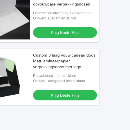
opvouwbare verpakkingsdozen
Oppervlakte afwerking: Glanzende of
Steenlaminering
Ontwerp: Elegant en stijlvol
Krijg Beste Prijs
Custom 3 laag vouw cadeau doos
Matt lamineerpapier
verpakkingsdoos met logo
Recyclebaar: - Ja, dat klopt.
Ontwerp: aangepast beschikbaar
ontwerp
Krijg Beste Prijs