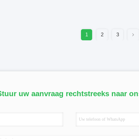
1
2
3
Stuur uw aanvraag rechtstreeks naar on