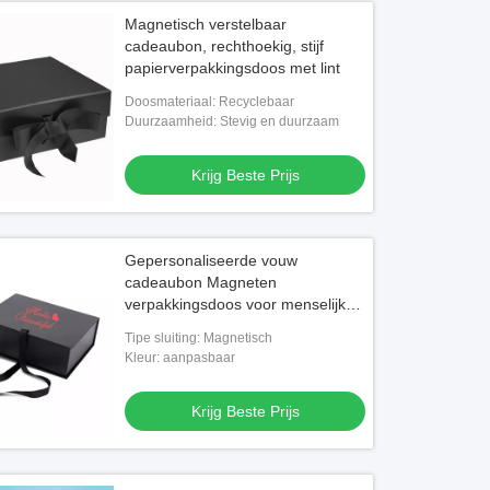
Magnetisch verstelbaar
cadeaubon, rechthoekig, stijf
papierverpakkingsdoos met lint
Doosmateriaal: Recyclebaar
Duurzaamheid: Stevig en duurzaam
Krijg Beste Prijs
Gepersonaliseerde vouw
cadeaubon Magneten
verpakkingsdoos voor menselijke
haarverlenging pruik accessoires
Tipe sluiting: Magnetisch
Kleur: aanpasbaar
Krijg Beste Prijs