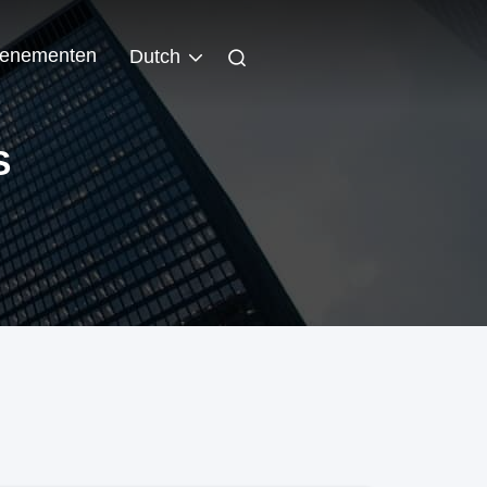
enementen
Dutch
S