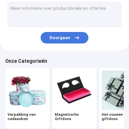
Het vouwen van giftdoos
Document Blikken Verpakking
Aangepaste giftdoos
Doorgaan
Papieren sieradendozen
Document vertoningsvakje
Onze Categorieën
deksel en basisdoos
Verpakking van
Magnetische
Het vouwen va
cadeaubon
Giftdoos
giftdoos