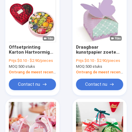
Offsetprinting
Draagbaar
Karton Hartvormig
kunstpapier zoete
Bloemdoos Papier
verpakkingsdozen
Prijs:
$0.10 - $2.90/pieces
Prijs:
$0.10 - $2.90/pieces
Verpakking
bruiloft
MOQ:
500 stuks
MOQ:
500 stuks
Geschenkdoos Voor
verlovingsfeest
Bloemen
Gable cadeaubon
Ontvang de meest recente Prijs
Ontvang de meest recente Prijs
Contact nu
Contact nu
Huis
Producten
Video's