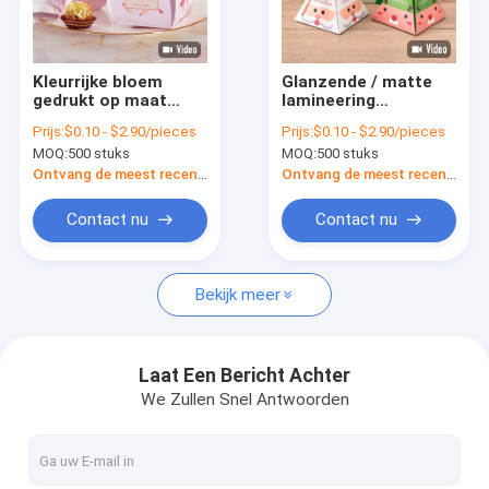
Over ons
Fabriekstocht
Kleurrijke bloem
Glanzende / matte
gedrukt op maat
lamineering
Kwaliteitscontrole
geschenkdoos
aangepaste
Prijs:
$0.10 - $2.90/pieces
Prijs:
$0.10 - $2.90/pieces
Verpakking Papier
cadeaubon
MOQ:
500 stuks
MOQ:
500 stuks
snoep geschenkdoos
Huisvormige
Neem contact met ons op
cadeaupapier
Ontvang de meest recente Prijs
Ontvang de meest recente Prijs
verpakkingsdoos
Nieuws
Contact nu
Contact nu
Gevallen
Bekijk meer
Vraag een offerte
Laat Een Bericht Achter
We Zullen Snel Antwoorden
Verpakking van cadeaubon
Magnetische Giftdoos