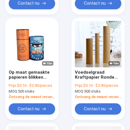
Contact nu
Contact nu
Op maat gemaakte
Voedselgraad
papieren blikken
Kraftpapier Ronde
Verpakkingsdoos
buisdoos Voor thee
Prijs:
$0.10 - $2.90/pieces
Prijs:
$0.10 - $2.90/pieces
Recyclebare Kraft /
Koffie Bloem
MOQ:
500 stuks
MOQ:
500 stuks
Karton Ronde vorm
Geschenkverpakking
cadeaubon
Aanpasbaar
Ontvang de meest recente Prijs
Ontvang de meest recente Prijs
Contact nu
Contact nu