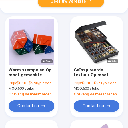
Geef uw vereiste
Warm stempelen Op
Geïnspireerde
maat gemaakte
textuur Op maat
cadeaubon
gemaakte cadeaubon
Prijs:
$0.10 - $2.90/pieces
Prijs:
$0.10 - $2.90/pieces
Kartonpapier
Chocolade snoep
MOQ:
500 stuks
MOQ:
500 stuks
Cosmetische
Magnetische
cadeaubon
kartonnen doos
Ontvang de meest recente Prijs
Ontvang de meest recente Prijs
Verpakking
Verpakking
Contact nu
Contact nu