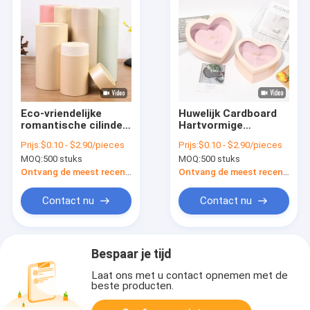
Eco-vriendelijke
Huwelijk Cardboard
romantische cilinder
Hartvormige
papier
Geschenkdozen Met
Prijs:
$0.10 - $2.90/pieces
Prijs:
$0.10 - $2.90/pieces
verpakkingsdoos
Deksels Voor
MOQ:
500 stuks
MOQ:
500 stuks
voor Valentijnsdag
Chocolade Koekjes
Custom
Bonbons
Ontvang de meest recente Prijs
Ontvang de meest recente Prijs
Contact nu
Contact nu
Bespaar je tijd
Laat ons met u contact opnemen met de
beste producten.