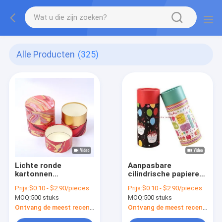
Alle Producten
(325)
Lichte ronde
Aanpasbare
kartonnen
cilindrische papieren
cadeaubon
buisdoos Verpakking
Prijs:
$0.10 - $2.90/pieces
Prijs:
$0.10 - $2.90/pieces
Papiercilinderverpakking
Karton Ronde
MOQ:
500 stuks
MOQ:
500 stuks
voor koekjes
cadeaubon met
Chocolade snoepjes
deksel
Ontvang de meest recente Prijs
Ontvang de meest recente Prijs