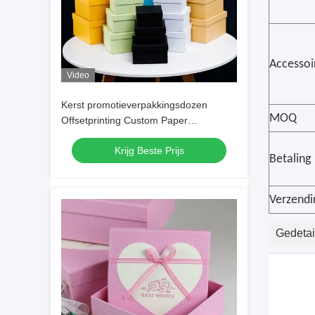
Accessoi
Video
Kerst promotieverpakkingsdozen
MOQ
Offsetprinting Custom Paper
Verpakkingsdoos
Krijg Beste Prijs
Betaling
Verzendi
Gedetail