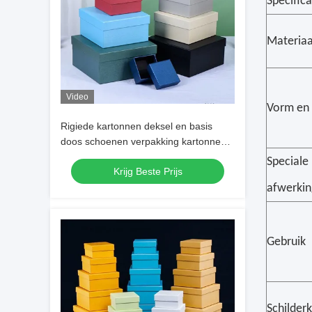
Specifica
Materiaa
Video
Vorm en s
Rigiede kartonnen deksel en basis
doos schoenen verpakking kartonnen
doos Custom tweeszijdig drukken
Speciale
Krijg Beste Prijs
afwerkin
Gebruik
Schilder