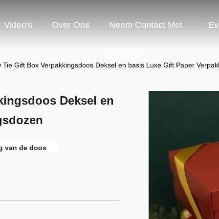
Video's
Over Ons
Neem Contact Met
Ev
Ons Op
Tie Gift Box Verpakkingsdoos Deksel en basis Luxe Gift Paper Verpa
kingsdoos Deksel en
ngsdozen
g van de doos