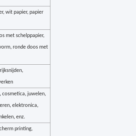
er, wit papier, papier
s met schelppapier,
vorm, ronde doos met
rijksnijden,
werken
, cosmetica, juwelen,
eren, elektronica,
nkelen, enz.
cherm printing,