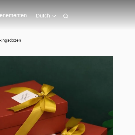
enementen
Dutch
kkingsdozen