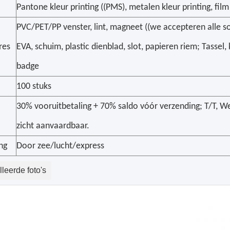
Pantone kleur printing ((PMS), metalen kleur printing, film
PVC/PET/PP venster, lint, magneet ((we accepteren alle s
res
EVA, schuim, plastic dienblad, slot, papieren riem; Tassel,
badge
100 stuks
30% vooruitbetaling + 70% saldo vóór verzending; T/T, We
zicht aanvaardbaar.
ng
Door zee/lucht/express
leerde foto's