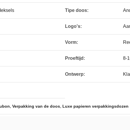
eksels
Tipe doos:
An
Logo's:
Aan
Vorm:
Re
Proeftijd:
8-
n
Ontwerp:
Kla
,
,
aubon
Verpakking van de doos
Luxe papieren verpakkingsdozen