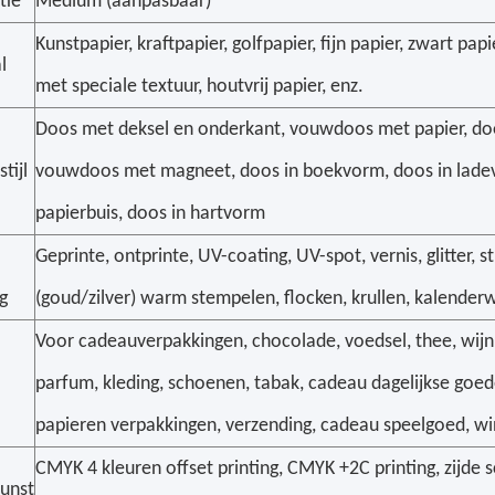
tie
Medium (aanpasbaar)
Kunstpapier, kraftpapier, golfpapier, fijn papier, zwart papi
l
met speciale textuur, houtvrij papier, enz.
Doos met deksel en onderkant, vouwdoos met papier, doo
tijl
vouwdoos met magneet, doos in boekvorm, doos in lade
papierbuis, doos in hartvorm
Geprinte, ontprinte, UV-coating, UV-spot, vernis, glitter, st
g
(goud/zilver) warm stempelen, flocken, krullen, kalender
Voor cadeauverpakkingen, chocolade, voedsel, thee, wijn
parfum, kleding, schoenen, tabak, cadeau dagelijkse goed
papieren verpakkingen, verzending, cadeau speelgoed, wi
CMYK 4 kleuren offset printing, CMYK +2C printing, zijde s
kunst