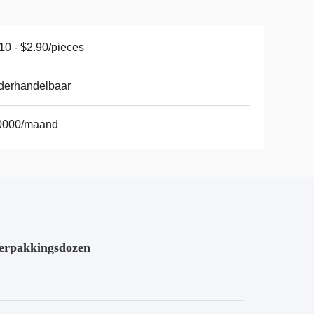
10 - $2.90/pieces
derhandelbaar
0000/maand
verpakkingsdozen