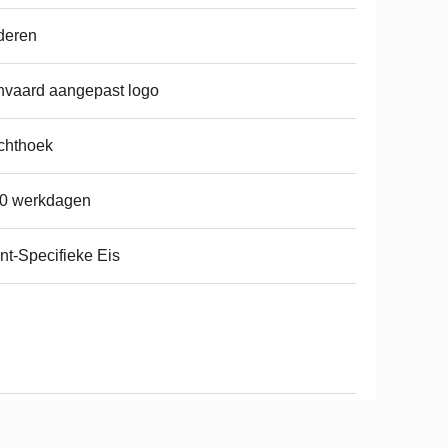
deren
vaard aangepast logo
chthoek
10 werkdagen
nt-Specifieke Eis