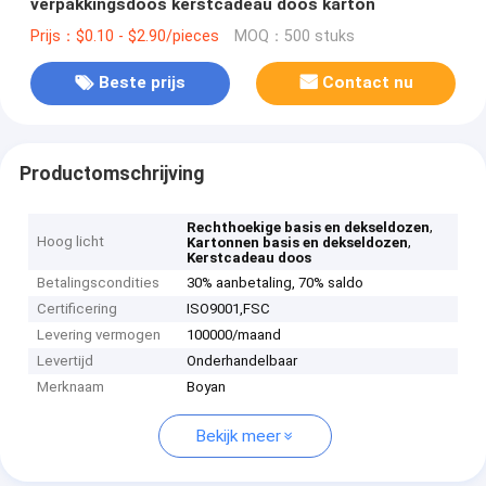
verpakkingsdoos kerstcadeau doos karton
Prijs：$0.10 - $2.90/pieces
MOQ：500 stuks
Beste prijs
Contact nu
Productomschrijving
,
Rechthoekige basis en dekseldozen
Hoog licht
,
Kartonnen basis en dekseldozen
Kerstcadeau doos
Betalingscondities
30% aanbetaling, 70% saldo
Certificering
ISO9001,‌FSC
Levering vermogen
100000/maand
Levertijd
Onderhandelbaar
Merknaam
Boyan
Bekijk meer