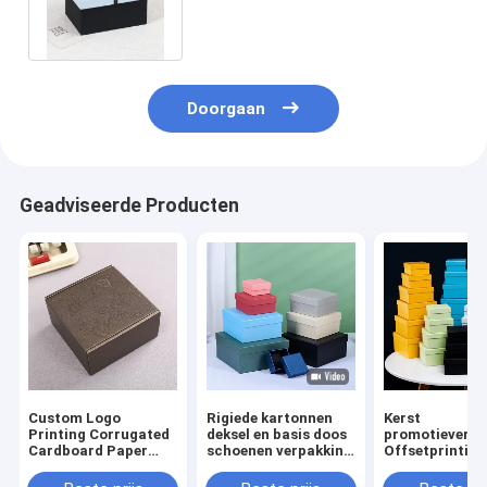
verpakkingsdoos kerstcadeau
doos karton
Doorgaan
Geadviseerde Producten
Custom Logo
Rigiede kartonnen
Kerst
Printing Corrugated
deksel en basis doos
promotieverp
Cardboard Paper
schoenen verpakking
Offsetprinting
Packaging Gift
kartonnen doos
Custom Paper
Carton Shipping
Custom tweeszijdig
Verpakkingsd