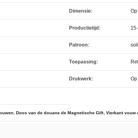
Dimensie:
Op
Productietijd:
15
Patroon:
sol
Toepassing:
Ret
Drukwerk:
Op
,
,
vouwen
Doos van de douane de Magnetische Gift
Vierkant vouw