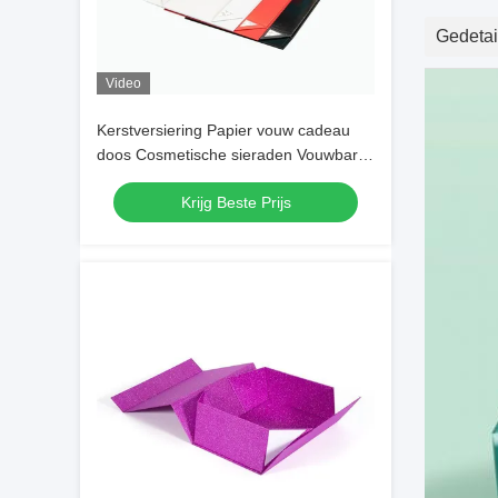
Gedetail
Video
Kerstversiering Papier vouw cadeau
doos Cosmetische sieraden Vouwbare
kartonnen dozen
Krijg Beste Prijs