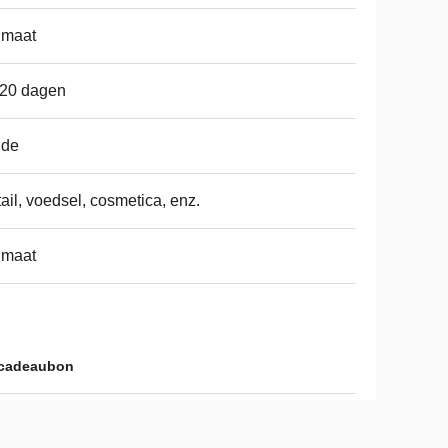
 maat
-20 dagen
ide
ail, voedsel, cosmetica, enz.
 maat
 cadeaubon