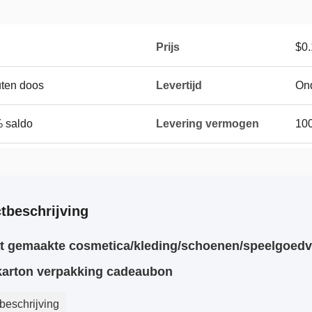
Prijs
$0.
uten doos
Levertijd
On
% saldo
Levering vermogen
10
tbeschrijving
t gemaakte cosmetica/kleding/schoenen/speelgoedv
karton verpakking cadeaubon
beschrijving