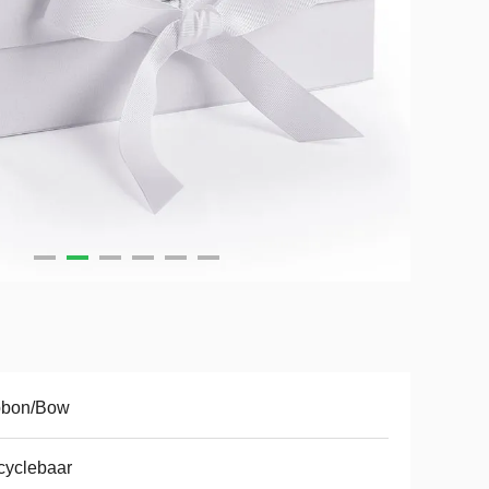
bbon/Bow
cyclebaar