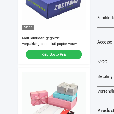
Schilder
Video
Matt laminatie gegolfde
Accessoi
verpakkingsdoos fluit papier vouw
kartonnen dozen
Krijg Beste Prijs
MOQ
Betaling
Verzendi
Product