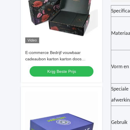
Specifica
Materiaa
Video
E-commerce Bedrijf vouwbaar
cadeaubon karton karton doos
gegolfde stijve papiermailers
Vorm en s
Krijg Beste Prijs
Speciale
afwerkin
Gebruik