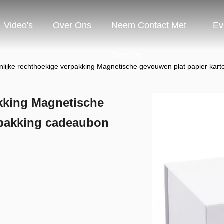
Video's
Over Ons
Neem Contact Met
Ev
Ons Op
nlijke rechthoekige verpakking Magnetische gevouwen plat papier kar
akking Magnetische
rpakking cadeaubon