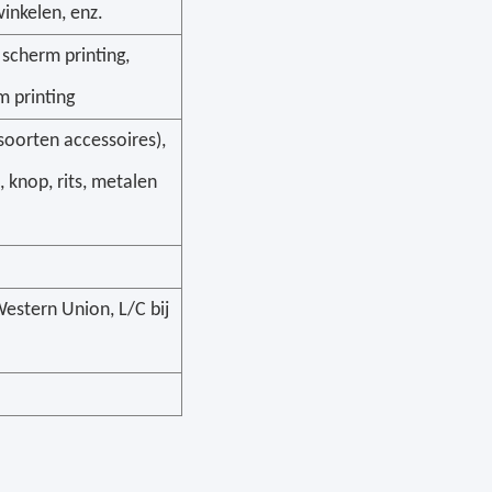
inkelen, enz.
 scherm printing,
m printing
soorten accessoires),
, knop, rits, metalen
estern Union, L/C bij