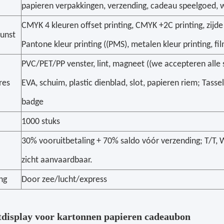
papieren verpakkingen, verzending, cadeau speelgoed, w
CMYK 4 kleuren offset printing, CMYK +2C printing, zijde
kunst
Pantone kleur printing ((PMS), metalen kleur printing, fil
PVC/PET/PP venster, lint, magneet ((we accepteren alle 
res
EVA, schuim, plastic dienblad, slot, papieren riem; Tassel
badge
1000 stuks
30% vooruitbetaling + 70% saldo vóór verzending; T/T, W
zicht aanvaardbaar.
ng
Door zee/lucht/express
display voor kartonnen papieren cadeaubon