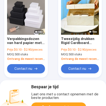
Verpakkingsdozen
Tweezijdig drukken
van hard papier met
Rigid Cardboard
gepersonaliseerd
Paper Packaging
Prijs:
$0.10 - $2.90/pieces
Prijs:
$0.10 - $2.90/pieces
logo
Carton Box voor luxe
MOQ:
500 stuks
MOQ:
500 stuks
kleding en schoenen
Ontvang de meest recente Prijs
Ontvang de meest recente Prijs
Contact nu
Contact nu
Bespaar je tijd
Laat ons met u contact opnemen met de
beste producten.