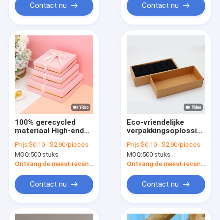
artikelen Cosmetica
papier
Contact nu
Contact nu
T-shirt Parfum Bloem
100% gerecycled
Eco-vriendelijke
materiaal High-end
verpakkingsoplossing
shirtdozen voor
Recyclebare
Prijs:
$0.10 - $2.90/pieces
Prijs:
$0.10 - $2.90/pieces
verpakking
kraftpapierdoos voor
MOQ:
500 stuks
MOQ:
500 stuks
aanpasbaar en luxe
cosmetica
Lippenstift Parfum
Ontvang de meest recente Prijs
Ontvang de meest recente Prijs
sokken Elektrische
toestellen
Contact nu
Contact nu
Hoofdtelefoonhoesje