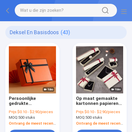
Deksel En Basisdoos
(43)
Persoonlijke
Op maat gemaakte
gedrukte
kartonnen papieren
verpakkingsdozen
verpakkingen
Prijs:
$0.10 - $2.90/pieces
Prijs:
$0.10 - $2.90/pieces
voor hoeden
cadeaubon
MOQ:
500 stuks
MOQ:
500 stuks
Speelgoed Boksen
juwelendoos met
Handschoenen
schuiminvoeging en
Ontvang de meest recente Prijs
Ontvang de meest recente Prijs
Huishoudelijke
100% gerecycled