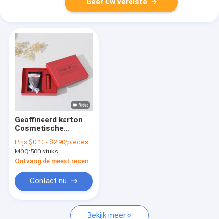
Geef uw vereiste
Geaffineerd karton
Cosmetische
parfumfles Lipstick
Prijs:
$0.10 - $2.90/pieces
Bloem Make-up Wijn
MOQ:
500 stuks
Verzending
Opbergpapier
Ontvang de meest recente Prijs
Contact nu
Bekijk meer