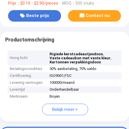
Prijs：$0.10 - $2.90/pieces
MOQ：500 stuks
Beste prijs
Contact nu
Productomschrijving
,
Rigiede kerstcadeautjesdoos
Hoog licht
,
Vaste cadeaubon met vaste kleur
Kartonnen verpakkingsdoos
Betalingscondities
30% aanbetaling, 70% saldo
Certificering
ISO9001,‌FSC
Levering vermogen
100000/maand
Levertijd
Onderhandelbaar
Merknaam
Boyan
Bekijk meer