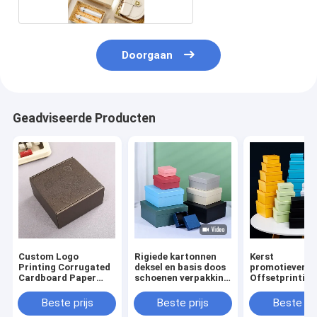
Doorgaan
Geadviseerde Producten
Custom Logo
Rigiede kartonnen
Kerst
Printing Corrugated
deksel en basis doos
promotieverp
Cardboard Paper
schoenen verpakking
Offsetprinting
Packaging Gift
kartonnen doos
Custom Paper
Carton Shipping
Custom tweeszijdig
Verpakkingsd
Beste prijs
Beste prijs
Beste pri
Boxes According to
drukken