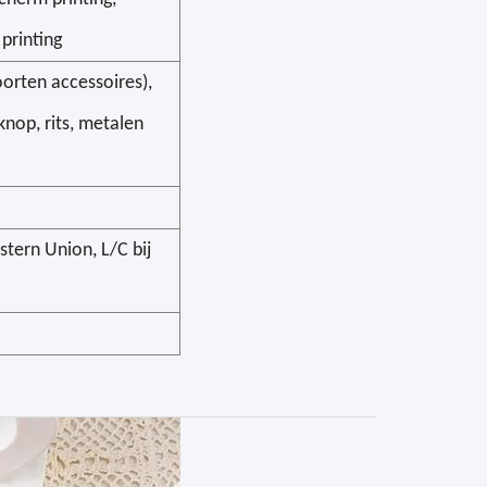
 printing
oorten accessoires),
 knop, rits, metalen
tern Union, L/C bij