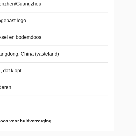
enzhen/Guangzhou
gepast logo
ksel en bodemdoos
ngdong, China (vasteland)
a, dat klopt.
deren
oos voor huidverzorging