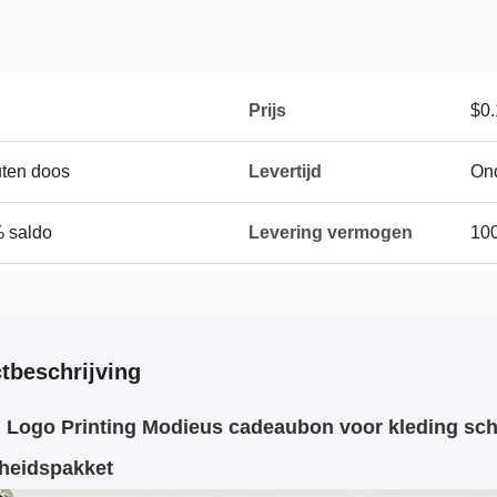
Prijs
$0.
uten doos
Levertijd
On
% saldo
Levering vermogen
10
tbeschrijving
Logo Printing Modieus cadeaubon voor kleding sc
heidspakket