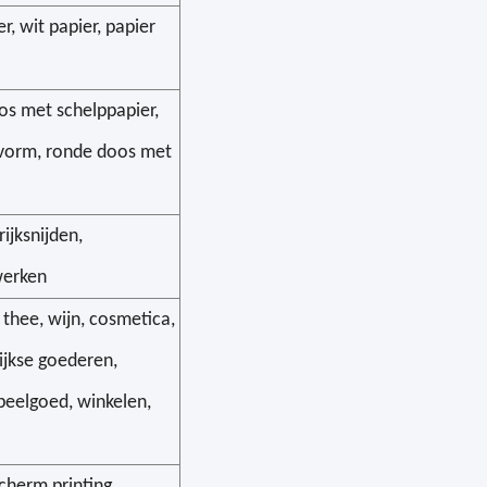
er, wit papier, papier
s met schelppapier,
vorm, ronde doos met
rijksnijden,
werken
thee, wijn, cosmetica,
ijkse goederen,
peelgoed, winkelen,
cherm printing,