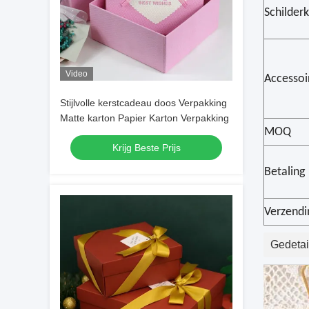
Schilder
Video
Accessoi
Stijlvolle kerstcadeau doos Verpakking
Matte karton Papier Karton Verpakking
MOQ
Krijg Beste Prijs
Betaling
Verzendi
Gedetail