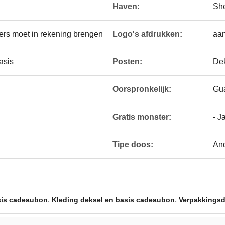
Haven:
Sh
rs moet in rekening brengen
Logo's afdrukken:
aan
asis
Posten:
De
n
Oorspronkelijk:
Gua
Gratis monster:
- J
Tipe doos:
An
,
,
sis cadeaubon
Kleding deksel en basis cadeaubon
Verpakkingsd