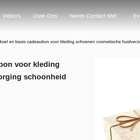
Video's
Over Ons
Neem Contact Met
Ev
Ons Op
ksel en basis cadeaubon voor kleding schoenen cosmetische huidverz
bon voor kleding
orging schoonheid