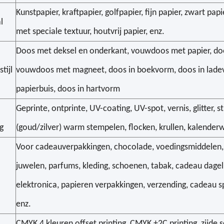
Kunstpapier, kraftpapier, golfpapier, fijn papier, zwart papi
l
met speciale textuur, houtvrij papier, enz.
Doos met deksel en onderkant, vouwdoos met papier, doo
tijl
vouwdoos met magneet, doos in boekvorm, doos in lade
papierbuis, doos in hartvorm
Geprinte, ontprinte, UV-coating, UV-spot, vernis, glitter, st
g
(goud/zilver) warm stempelen, flocken, krullen, kalender
Voor cadeauverpakkingen, chocolade, voedingsmiddelen, 
juwelen, parfums, kleding, schoenen, tabak, cadeau dagel
elektronica, papieren verpakkingen, verzending, cadeau s
enz.
CMYK 4 kleuren offset printing, CMYK +2C printing, zijde s