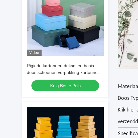
Video
Rigiede kartonnen deksel en basis
doos schoenen verpakking kartonnen
doos Custom tweeszijdig drukken
Krijg Beste Prijs
Materiaa
Doos Typ
Klik hier
verzendd
Specifica