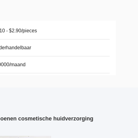
10 - $2.90/pieces
derhandelbaar
0000/maand
hoenen cosmetische huidverzorging